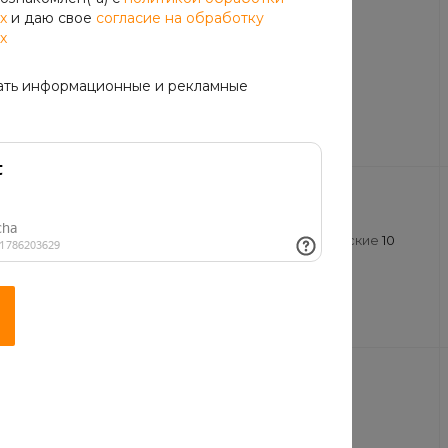
х
и даю свое
согласие на обработку
Комбо наборы
х
Для двоих
1
Для троих
1
Для четверых
2
ать информационные и рекламные
Салаты
Восточные
9
Классические
10
Суши
Роллы
31
Сеты
16