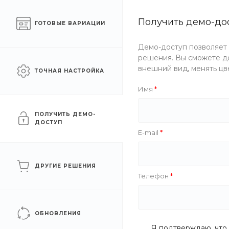
Екатеринбург
sale@intecweb.ru
Получить демо-до
ГОТОВЫЕ ВАРИАЦИИ
Готовый интернет-
КАТА
Демо-доступ позволяет
магазин еды
решения. Вы сможете до
внешний вид, менять цв
ТОЧНАЯ НАСТРОЙКА
Главная
/
Каталог товаров
Имя
Каталог еды
ПОЛУЧИТЬ ДЕМО-
ДОСТУП
E-mail
Бургеры
ДРУГИЕ РЕШЕНИЯ
Бургеры с курицей
3
Телефон
Классические бургеры
9
ОБНОВЛЕНИЯ
Я подтверждаю, что 