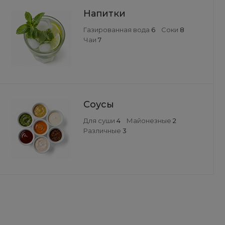
Напитки
Газированная вода
6
Соки
8
Чаи
7
Соусы
Для суши
4
Майонезные
2
Различные
3