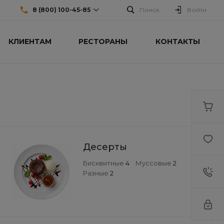
8 (800) 100-45-85
Поиск
Войти
КЛИЕНТАМ
РЕСТОРАНЫ
КОНТАКТЫ
8 (800) 100-45-85
г. Челябинск, ул.Свободы,
д.93, оф. 6
Пн-Пт: 9:30-18:30 Cб-Вс:
Выходной
sale@intecweb.ru
+7 (343) 214-51-05
г. Екатеринбург,
Варшавское ш., 159, оф 206
Пн-Пт: 9:30-18:30 Cб-Вс:
Выходной
Десерты
sale@intecweb.ru
Бисквитные
4
Муссовые
2
+7 (343) 214-51-05
Разные
2
г. Екатеринбург,
Николаевское ш., 23
Пн-Пт: 9:30-18:30 Cб-Вс:
Выходной
sale@intecweb.ru