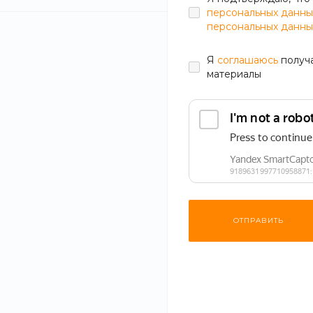
персональных данны
Закуски
персональных данны
Ассорти
5
Прочие закуски
13
Тортилья
4
Я
соглашаюсь
получ
материалы
Пицца
Вегетарианская пицца
5
Мясная пицца
7
Пицца с морепродуктами
2
ОТПРАВИТЬ
Супы
Восточные
6
Классические
6