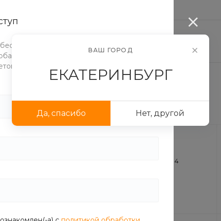
...
ступ
ЛОГ ЕДЫ
ДОСТАВКА И ОПЛАТА
АКЦИИ
 бесплатно протестировать функционал
ВАШ ГОРОД
бавлять элементы и блоки, настраивать их
етовую схему.
ЕКАТЕРИНБУРГ
Да, спасибо
Нет, другой
Горячие блюда
Блюда из мяса
12
Лапша
4
ознакомлен(-а) с
политикой обработки